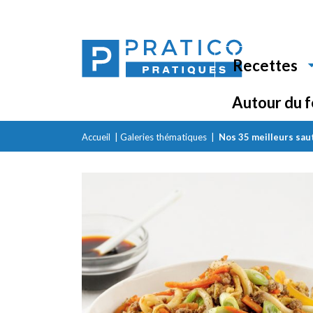
Recettes
Autour du 
Accueil
|
Galeries thématiques
|
Nos 35 meilleurs sau