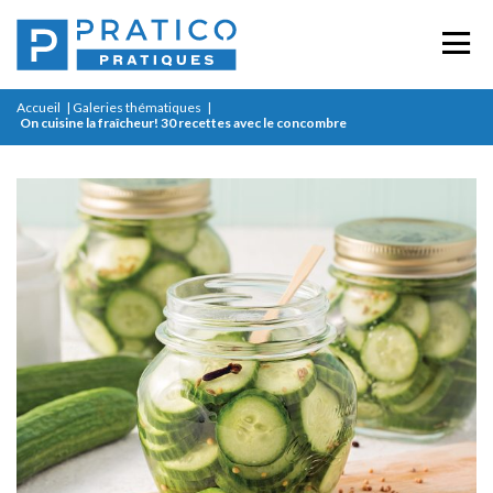
Accueil
|
Galeries thématiques
|
On cuisine la fraîcheur! 30 recettes avec le concombre