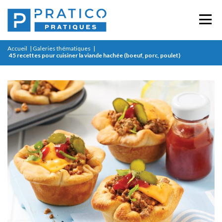
Accueil
|
Galeries thématiques
|
45 recettes pour cuisiner la viande hachée (boeuf, porc, poulet)