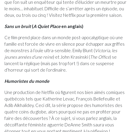
que l’on suit un enquêteur qui tente d’élucider un meurtre pour
le moins… inhabituel. Difficile de s’arrêter après un épisode, ou
deux, ou trois ou cinq ! Visitez Netflix pour la première saison.
Sans un bruit
(
A Quiet Place
en anglais)
Ce film prend place dans un monde post-apocalyptique où une
famille est forcée de vivre en silence pour échapper aux griffes
de monstres à l’ouïe ultra-sensible. Emily Blunt (
Victoria, les
jeunes années d’une reine
) et John Krasinski (
The Office
) se
lancent la réplique (mais pas trop fort !) dans ce suspense
d’horreur qui sort de l’ordinaire.
Humoristes du monde
Une production de Netflix où figurent nos bien aimés comiques
québécois tels que Katherine Levac, François Bellefeuille et
Adib Alkhalidey. Ceci dit, la série propose des humoristes des
quatre coins du globe, alors pourquoi ne pas en profiter pour
faire des découvertes ? À ce sujet, si vous parlez anglais, la
décoiffante féministe aguerrie DeAnne Smith saura vous
étonner tout en vous portant gentiment à la réflexion !