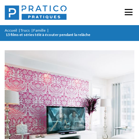
Accueil
|
Trucs
|
Famille
|
15 films et séries télé à écouter pendant la relâche